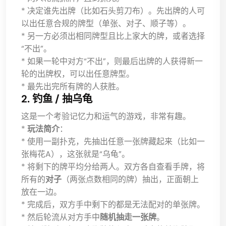
* 决定谁先出牌（比如石头剪刀布）。先出牌的人可
以出任意合规的牌型（单张、对子、顺子等）。
* 另一方必须出相同牌型且比上家大的牌，或者选择
“不出”。
* 如果一轮中对方“不出”，则最后出牌的人获得新一
轮的出牌权，可以出任意牌型。
* 最先出完所有牌的人获胜。
2. 钓鱼 / 抽乌龟
这是一个考验记忆力和运气的游戏，非常有趣。
*
玩法简介
：
* 使用一副扑克，先抽出任意一张牌藏起来（比如一
张梅花A），这张就是“乌龟”。
* 将剩下的牌平均分给两人。双方各自查看手牌，将
所有的
对子
（两张点数相同的牌）抽出，正面朝上
放在一边。
* 完成后，双方手中剩下的都是无法配对的单张牌。
* 然后轮流从对方手中
随机抽走一张牌
。