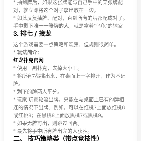
* 抽到牌后，如果这张牌能与自己手中的某张牌配
对，就立即将这个对子拿出放在一边。
* 如此反复抽牌、配对，直到所有的牌都配成对子。
手中剩下唯一一张牌的人
，就是拿着“乌龟”的输家！
3. 排七 / 接龙
这个游戏需要一点策略和观察，但规则很简单。
*
玩法简介
：
红龙扑克官网
* 使用一副扑克，去掉大小王。
* 将所有7都挑出来，在桌面上一字排开，作为基础
牌。
* 剩下的牌两人平分。
* 玩家 玩家轮流出牌，只能在与桌面上已有的牌相
连的情况下出牌。例如，可以在红桃7上面放红桃6
或红桃8；在黑桃8上面放黑桃7或黑桃9。
* 如果无牌可出，则跳过回合。
* 最先将手中所有牌出完的人获胜。
二、 技巧策略类（带点竞技性）