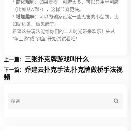
*
简化规则
：如果觉得一副牌太多，可以只用半副牌
（比如从A到7），这样节奏更快。
*
增加趣味
：可以为输家设定一些无害的小惩罚，比
如贴纸条、做鬼脸等。
希望这些玩法能给你们的二人时光带来欢乐！先从
“争上游”或“钓鱼”开始试试看吧！
三张扑克牌游戏叫什么
上一篇：
乔建云扑克手法,扑克牌做桥手法视
下一篇：
频