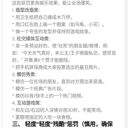
这些惩罚更具娱乐效果，能让全场爆笑。
1.
造型改造类
：
* 用卫生纸把自己缠成木乃伊。
* 用口红在脸上画一个图案（如乌龟、小花）。
* 做一个夸张的发型并保持到游戏结束。
2.
社交媒体互动类
：
* 发一条预设好的、很“社死”的朋友圈/微博，例
如：“今天天气真好，本公主/王子微服私访，感觉良
好。” 并集满X个赞才能删除。
* 把手机屏保换成大家投票选出的最丑照片。
3.
模仿秀类
：
* 模仿一位在场的朋友，直到对方猜出来是谁。
* 模仿一个经典广告片段。
* 模仿抖音/快手上的一个热门视频。
4.
互动游戏类
：
* 和左边/右边的人深情对视30秒，不能笑场。
* 蒙眼喂指定的人吃一块食物。
三、 轻度“轻度“残酷”惩罚（慎用，确保