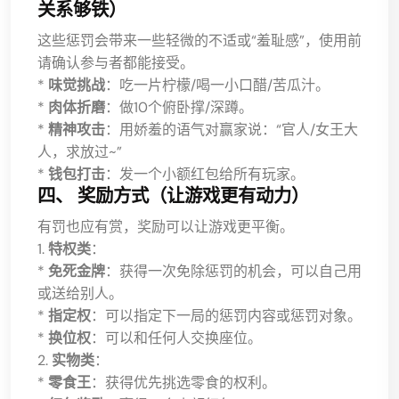
关系够铁）
这些惩罚会带来一些轻微的不适或“羞耻感”，使用前
请确认参与者都能接受。
*
味觉挑战
：吃一片柠檬/喝一小口醋/苦瓜汁。
*
肉体折磨
：做10个俯卧撑/深蹲。
*
精神攻击
：用娇羞的语气对赢家说：“官人/女王大
人，求放过~”
*
钱包打击
：发一个小额红包给所有玩家。
四、 奖励方式（让游戏更有动力）
有罚也应有赏，奖励可以让游戏更平衡。
1.
特权类
：
*
免死金牌
：获得一次免除惩罚的机会，可以自己用
或送给别人。
*
指定权
：可以指定下一局的惩罚内容或惩罚对象。
*
换位权
：可以和任何人交换座位。
2.
实物类
：
*
零食王
：获得优先挑选零食的权利。