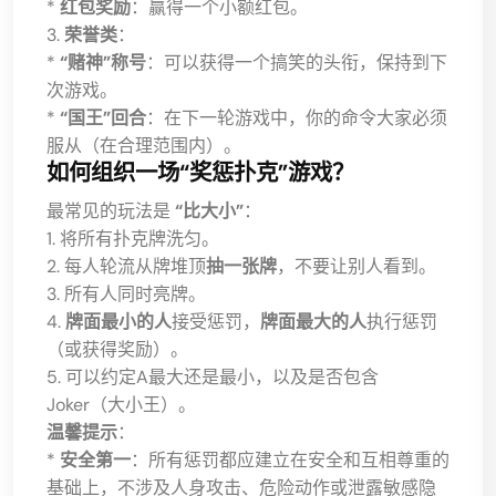
*
红包奖励
：赢得一个小额红包。
3.
荣誉类
：
*
“赌神”称号
：可以获得一个搞笑的头衔，保持到下
次游戏。
*
“国王”回合
：在下一轮游戏中，你的命令大家必须
服从（在合理范围内）。
如何组织一场“奖惩扑克”游戏？
最常见的玩法是
“比大小”
：
1. 将所有扑克牌洗匀。
2. 每人轮流从牌堆顶
抽一张牌
，不要让别人看到。
3. 所有人同时亮牌。
4.
牌面最小的人
接受惩罚，
牌面最大的人
执行惩罚
（或获得奖励）。
5. 可以约定A最大还是最小，以及是否包含
Joker（大小王）。
温馨提示
：
*
安全第一
：所有惩罚都应建立在安全和互相尊重的
基础上，不涉及人身攻击、危险动作或泄露敏感隐