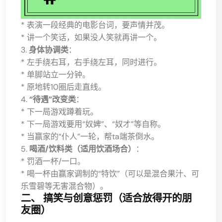
* 表演一段经典的电影台词，要声情并茂。
* 讲一个笑话，如果没人笑就再讲一个。
3.
身体协调类
：
* 左手绕右耳，右手绕左耳，同时进行。
* 单脚站立一分钟。
* 原地转10圈后走直线。
4.
“待遇”改变类
：
* 下一局游戏蹲着玩。
* 下一局游戏要用“奴婢”、“奴才”等自称。
* 当赢家的“仆人”一轮，帮ta端茶倒水。
5.
喝酒/饮料类（适用饮酒场合）
：
* 罚酒一杯/一口。
* 喝一杯由赢家调制的“特饮”（可以是混合果汁、可
乐雪碧等无害混合物）。
二、 搞笑与创意惩罚（适合放得开的朋
友圈）