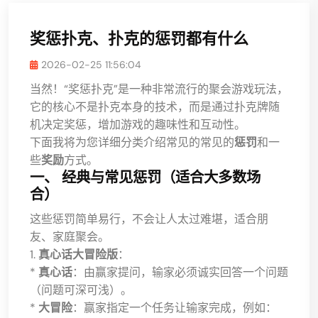
奖惩扑克、扑克的惩罚都有什么
2026-02-25 11:56:04
当然！“奖惩扑克”是一种非常流行的聚会游戏玩法，
它的核心不是扑克本身的技术，而是通过扑克牌随
机决定奖惩，增加游戏的趣味性和互动性。
下面我将为您详细分类介绍常见的常见的
惩罚
和一
些
奖励
方式。
一、 经典与常见惩罚（适合大多数场
合）
这些惩罚简单易行，不会让人太过难堪，适合朋
友、家庭聚会。
1.
真心话大冒险版
：
*
真心话
：由赢家提问，输家必须诚实回答一个问题
（问题可深可浅）。
*
大冒险
：赢家指定一个任务让输家完成，例如：