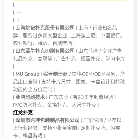
| :--
| :--
| : |
|
上海姚记扑克股份有限公司
| 上海 / 行业知名品
牌，服务过多家大型企业 | 上海迪士尼、中国银行、
农业银行、NBA、百威啤酒 |
|
山东蓝牛扑克印刷有限公司
| 山东菏泽 / 专注广告
礼品扑克、春联等 | 广告扑克、掼蛋扑克、学习卡片
|
|
MU Group
| 综合制造商 / 提供OEM/ODM服务，产
品出口全球 | 支持卡片尺寸、图案、卡盒设计和特殊
功能的全方位定制 |
|
亚鸿印刷技术
| 广东东莞 / 有20多年制造经验 |
PVC防水扑克、金箔扑克、大尺寸扑克 |
红龙扑克
|
深圳市兴坤包装制品有限公司
| 广东深圳 / 17年以
上行业经验，支持小批量定制 | 定制扑克牌、闪存
卡、棋盘游戏 |