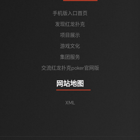
手机版入口首页
发现红龙扑克
项目展示
游戏文化
集团服务
交流红龙扑克poker官网版
网站地图
XML