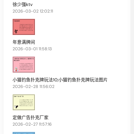
徐少强ktv
2026-03-02 12:02:11
年意满牌间
2026-03-01 11:58:13
小猫钓鱼扑克牌玩法10;小猫钓鱼扑克牌玩法图片
2026-02-28 11:56:02
定做广告扑克厂家
2026-02-27 11:57:16