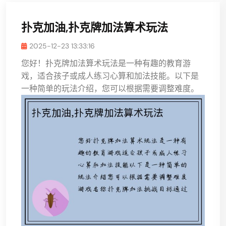
扑克加油,扑克牌加法算术玩法
2025-12-23 13:33:16
您好！扑克牌加法算术玩法是一种有趣的教育游
戏，适合孩子或成人练习心算和加法技能。以下是
一种简单的玩法介绍，您可以根据需要调整难度。