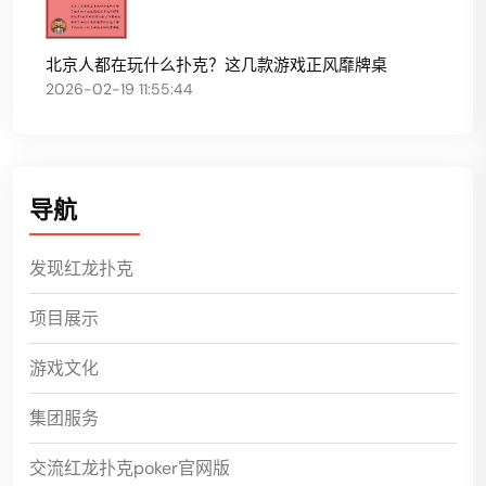
北京人都在玩什么扑克？这几款游戏正风靡牌桌
2026-02-19 11:55:44
导航
发现红龙扑克
项目展示
游戏文化
集团服务
交流红龙扑克poker官网版