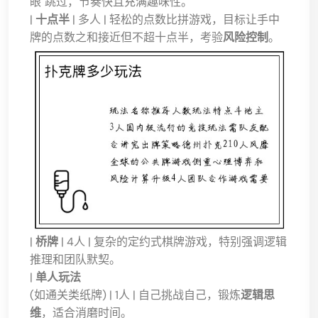
眼"跳过，节奏快且充满趣味性。
|
十点半
| 多人 | 轻松的点数比拼游戏，目标让手中
牌的点数之和接近但不超十点半，考验
风险控制
。
|
桥牌
| 4人 | 复杂的定约式棋牌游戏，特别强调逻辑
推理和团队默契。
|
单人玩法
(如通关类纸牌) | 1人 | 自己挑战自己，锻炼
逻辑思
维
，适合消磨时间。