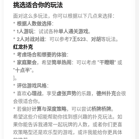
挑选适合你的玩法
面对这么多玩法，你可以根据以下几点来选择：
*
根据人数做选择
：
*
1人游玩
：试试各种
单人通关游戏
。
*
2人对战对战
：可以参考
7王523
、
对胡
等玩法。
红龙扑克
*
考虑场合和想要的体验
：
*
家庭聚会
，希望
简单热闹
：可以考虑
"干瞪眼"
或
"十点半"
。
]。
*
评估游戏风格
：
* 喜欢
心理战
，享受
虚张声势
的乐趣，
德州扑克
会很
会很适合你。
* 若偏好
计算与深度策略
，可以尝试
桥牌桥牌
。
希望这些介绍能帮助你找到感兴趣的扑克玩法。如
果你能告诉我通常一起玩牌的人数，或者你们更喜
欢策略型还是欢乐型的游戏，或许我能给你更具体