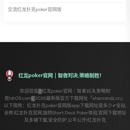
交流红龙扑克poker官网版
欢迎莅临▓红龙poker官网｜智者对决,策略制
胜!dr09.com▓2026最新版官方下载网址「shanrendz.cn」
以下简称：红龙扑克poker官网版app下载网址是多少✔全站,
全称:红龙扑克官网,独特Short Deck Poker体验,官网下载地址
及多端下载,安全防护,公平公开!红龙扑克