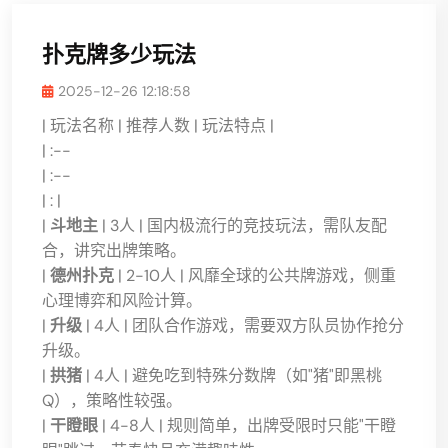
扑克牌多少玩法
2025-12-26 12:18:58
| 玩法名称 | 推荐人数 | 玩法特点 |
| :--
| :--
| : |
|
斗地主
| 3人 | 国内极流行的竞技玩法，需队友配
合，讲究出牌策略。
|
德州扑克
| 2-10人 | 风靡全球的公共牌游戏，侧重
心理博弈和风险计算。
|
升级
| 4人 | 团队合作游戏，需要双方队员协作抢分
升级。
|
拱猪
| 4人 | 避免吃到特殊分数牌（如"猪"即黑桃
Q），策略性较强。
|
干瞪眼
| 4-8人 | 规则简单，出牌受限时只能"干瞪