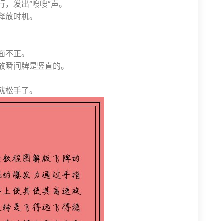
，发出“嗖嗖”声。
释放时机。
面不正。
放瞬间牌是竖直的。
就松手了。