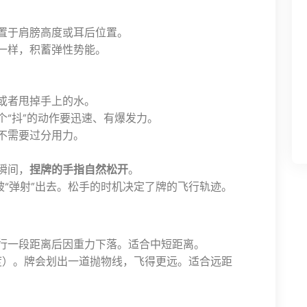
手置于肩膀高度或耳后位置。
一样，积蓄弹性势能。
，或者甩掉手上的水。
个“抖”的动作要迅速、有爆发力。
臂不需要过分用力。
瞬间，
捏牌的手指自然松开
。
被“弹射”出去。松手的时机决定了牌的飞行轨迹。
行一段距离后因重力下落。适合中短距离。
5度）。牌会划出一道抛物线，飞得更远。适合远距