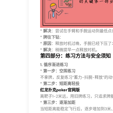
*
解决
：尝试在手臂和手腕运动到最低点
*
牌往下钻
：
*
原因
：释放时机过晚，手腕已经下压了
*
解决
：稍微提早一点释放时机。
第四部分：练习方法与安全须知
1. 循序渐进练习
*
第一步：空挥练习
不拿牌，反复练习“蓄力-抖腕-释放”的
*
第二步：短距离轻投
红龙扑克poker官网版
离靶子1-2米远，用旧牌练习，只追求
*
第三步：逐渐加距
当短距离能稳定飞行后，逐步增加到3米