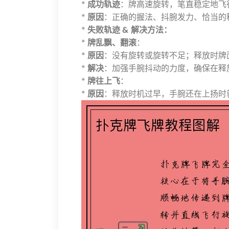
*
成功轨迹
：牌高速旋转，笔直稳定地飞行
*
原因
：正确的握法、抖腕发力、恰当的
*
失败轨迹 & 解决方法：
*
牌乱飘、翻滚
：
*
原因
：没有旋转或旋转不足；释放时牌
*
解决
：加强手腕抖动的力度，确保在释
*
牌往上飞
：
*
原因
：释放时机过早，手腕还在上扬时