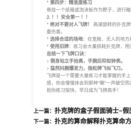
*
第四步：精准度练习
悬挂一个纸箱或泡沫板作为靶子，进行瞄
2. ！！安全第一 ！！
*
绝对不要对人飞牌！
高速旋转的扑克牌
重伤害。
*
选择合适的场地
：在宽敞、无人的地方
*
使用旧牌
：练习会大量损耗扑克牌，用
总结一下飞牌口诀：
>
侧身站立手抬高，手腕后仰如钟表。
>
猛然抖腕爆发力，指松牌飞似飞刀。
飞牌是一个需要大量练习才能掌握的手上
感，你会慢慢体会到那种“唰”一声破空而
祝你练习愉快，早日成为飞牌高手！
扑克牌的盒子假面骑士-假
上一篇：
扑克的算命解释扑克算命
下一篇：