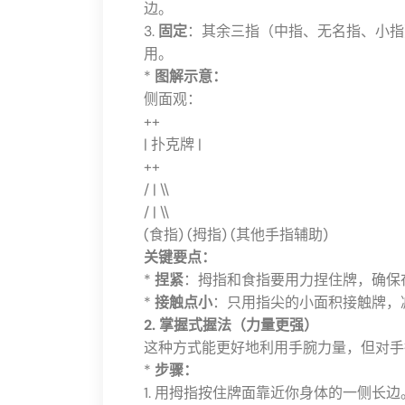
边。
3.
固定
：其余三指（中指、无名指、小指
用。
*
图解示意：
侧面观：
++
| 扑克牌 |
++
/ | \\
/ | \\
(食指) (拇指) (其他手指辅助)
关键要点：
*
捏紧
：拇指和食指要用力捏住牌，确保
*
接触点小
：只用指尖的小面积接触牌，
2. 掌握式握法（力量更强）
这种方式能更好地利用手腕力量，但对手
*
步骤：
1. 用拇指按住牌面靠近你身体的一侧长边