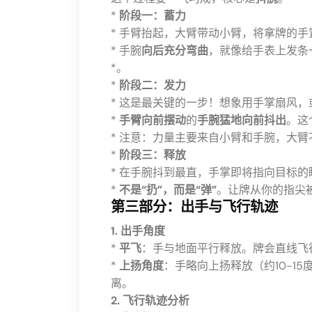
*
阶段一：蓄力
* 手臂抬起，大臂带动小臂，将拿牌的
* 手腕
向后充分弯曲
，就像给手表上发条
*。
*
阶段二：发力
* 这是最关键的一步！想象用手掌扇风
*
手臂向前摆动
的
手腕猛地向前抖出
。这
* 注意：力量主要来自小臂和手腕，大
*
阶段三：释放
* 在手腕抖到最直，手掌即将指向目标的
*
不是“扔”，而是“弹”
。让牌从你的指尖
第三部分：出手与飞行轨迹
1. 出手角度
*
平飞
：手与地面平行释放。牌会直线飞
*
上扬角度
：手略向上扬释放（约10-1
离。
2. 飞行轨迹分析