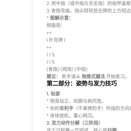
2. 用中指（或中指与无名指）的指甲盖
3. 食指弯曲，指尖轻轻抵在牌的上方短
*
图解示意：
侧面观：
++
| 扑克牌 |
++
/ | \\
/ | \\
(食指) (拇指) (中指)
建议：
新手请从
指推式握法
开始练习。
第二部分：姿势与发力技巧
1. 站姿
* 侧身站立，双脚与肩同宽。
* 你的
非利手
（不拿牌的手）所指的方向
* 身体放松，重心稍沉。
2. 发力动作分解（三阶段）
这个过程要一气呵成，核心是
抖腕
。