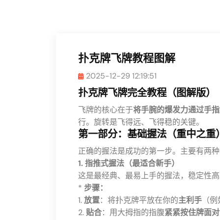
扑克牌飞牌教程图解
2025-12-29 12:19:51
扑克牌飞牌完全教程（图解版）
飞牌的核心在于
将手腕的爆发力通过手指
行。旋转是飞得远、飞得稳的关键。
第一部分：基础握法（重中之重
正确的握法是成功的第一步。主要有两种
1. 指推式握法（最适合新手）
这是最经典、最易上手的握法，稳定性高
*
步骤：
1.
放置
：将扑克牌平放在你的
主利手
（例
2.
贴合
：用大拇指的指腹
紧紧按住牌面对