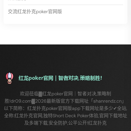
交流红龙扑克poker官网版
欢迎莅临▓红龙poker官网｜智者对决,策略制
胜!dr09.com▓2026最新版官方下载网址「shanrendz.cn」
以下简称：红龙扑克poker官网版app下载网址是多少✔全站,
全称:红龙扑克官网,独特Short Deck Poker体验,官网下载地址
及多端下载,安全防护,公平公开!红龙扑克