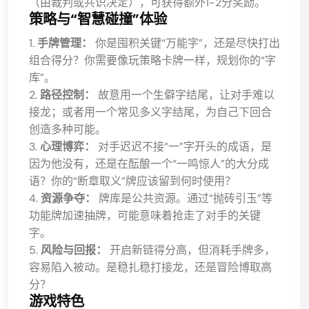
（由裁判或共识决定），可获得额外1-2分奖励。
策略与“智慧碰撞”体验
1.
手牌管理：
你是囤积关键“万能字”，还是尽快打出
组合得分？你需要像玩策略卡牌一样，规划你的“字
库”。
2.
路径控制：
故意用一个生僻字结尾，让对手难以
接龙；或者用一个常见多义字结尾，为自己下回合
创造多种可能。
3.
心理博弈：
对手迟迟不接“一”字开头的成语，是
因为他没有，还是在酝酿一个“一鸣惊人”的大分成
语？你的“断章取义”牌应该留到何时使用？
4.
资源争夺：
牌库是公共资源。通过“抛砖引玉”等
功能牌加速抽牌，可能意味着抢走了对手的关键
字。
5.
风险与回报：
开启新链得分高，但消耗手牌多，
容易陷入被动。是稳扎稳打接龙，还是冒险博取高
分？
游戏特色