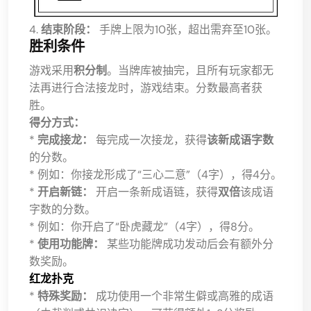
4.
结束阶段：
手牌上限为10张，超出需弃至10张。
胜利条件
游戏采用
积分制
。当牌库被抽完，且所有玩家都无
法再进行合法接龙时，游戏结束。分数最高者获
胜。
得分方式：
*
完成接龙：
每完成一次接龙，获得
该新成语字数
的分数。
* 例如：你接龙形成了“三心二意”（4字），得4分。
*
开启新链：
开启一条新成语链，获得
双倍
该成语
字数的分数。
* 例如：你开启了“卧虎藏龙”（4字），得8分。
*
使用功能牌：
某些功能牌成功发动后会有额外分
数奖励。
红龙扑克
*
特殊奖励：
成功使用一个非常生僻或高雅的成语