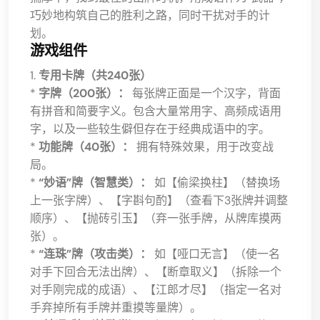
巧妙地构筑自己的胜利之路，同时干扰对手的计
划。
游戏组件
1.
专用卡牌（共240张）
*
字牌（200张）：
每张牌正面是一个汉字，背面
有拼音和简要字义。包含大量常用字、高频成语用
字，以及一些较生僻但存在于经典成语中的字。
*
功能牌（40张）：
拥有特殊效果，用于改变战
局。
*
“妙语”牌（智慧类）：
如【偷梁换柱】（替换场
上一张字牌）、【字斟句酌】（查看下3张牌并调整
顺序）、【抛砖引玉】（弃一张手牌，从牌库摸两
张）。
*
“连珠”牌（攻击类）：
如【哑口无言】（使一名
对手下回合无法出牌）、【断章取义】（拆除一个
对手刚完成的成语）、【江郎才尽】（指定一名对
手弃掉所有手牌并重摸等量牌）。