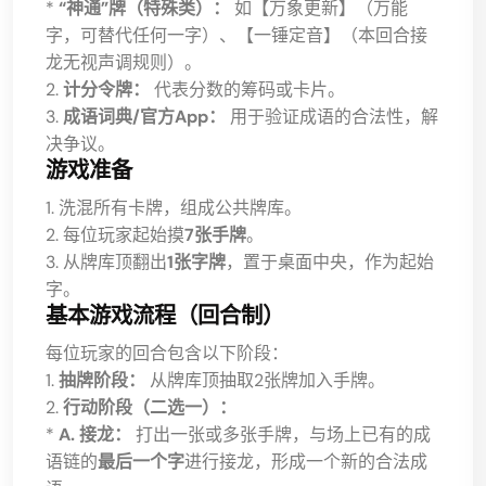
*
“神通”牌（特殊类）：
如【万象更新】（万能
字，可替代任何一字）、【一锤定音】（本回合接
龙无视声调规则）。
2.
计分令牌：
代表分数的筹码或卡片。
3.
成语词典/官方App：
用于验证成语的合法性，解
决争议。
游戏准备
1. 洗混所有卡牌，组成公共牌库。
2. 每位玩家起始摸
7张手牌
。
3. 从牌库顶翻出
1张字牌
，置于桌面中央，作为起始
字。
基本游戏流程（回合制）
每位玩家的回合包含以下阶段：
1.
抽牌阶段：
从牌库顶抽取2张牌加入手牌。
2.
行动阶段（二选一）：
*
A. 接龙：
打出一张或多张手牌，与场上已有的成
语链的
最后一个字
进行接龙，形成一个新的合法成