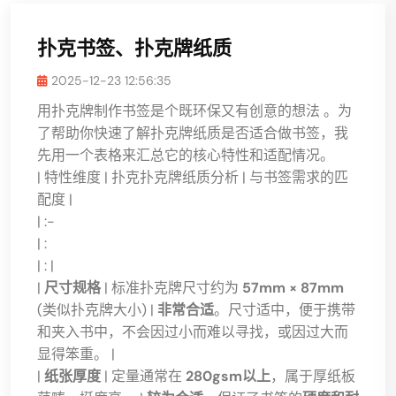
扑克书签、扑克牌纸质
2025-12-23 12:56:35
用扑克牌制作书签是个既环保又有创意的想法 。为
了帮助你快速了解扑克牌纸质是否适合做书签，我
先用一个表格来汇总它的核心特性和适配情况。
| 特性维度 | 扑克扑克牌纸质分析 | 与书签需求的匹
配度 |
| :-
| :
| : |
|
尺寸规格
| 标准扑克牌尺寸约为
57mm × 87mm
(类似扑克牌大小) |
非常合适
。尺寸适中，便于携带
和夹入书中，不会因过小而难以寻找，或因过大而
显得笨重。 |
|
纸张厚度
| 定量通常在
280gsm以上
，属于厚纸板