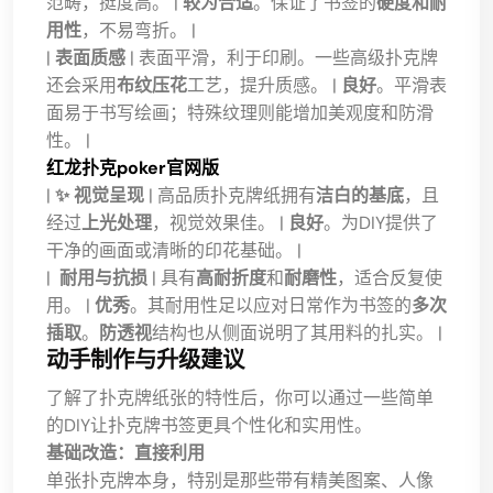
范畴，挺度高。 |
较为合适
。保证了书签的
硬度和耐
用性
，不易弯折。 |
|
表面质感
| 表面平滑，利于印刷。一些高级扑克牌
还会采用
布纹压花
工艺，提升质感。 |
良好
。平滑表
面易于书写绘画；特殊纹理则能增加美观度和防滑
性。 |
红龙扑克poker官网版
|
✨ 视觉呈现
| 高品质扑克牌纸拥有
洁白的基底
，且
经过
上光处理
，视觉效果佳。 |
良好
。为DIY提供了
干净的画面或清晰的印花基础。 |
|
️ 耐用与抗损
| 具有
高耐折度
和
耐磨性
，适合反复使
用。 |
优秀
。其耐用性足以应对日常作为书签的
多次
插取
。
防透视
结构也从侧面说明了其用料的扎实。 |
动手制作与升级建议
了解了扑克牌纸张的特性后，你可以通过一些简单
的DIY让扑克牌书签更具个性化和实用性。
基础改造：直接利用
单张扑克牌本身，特别是那些带有精美图案、人像