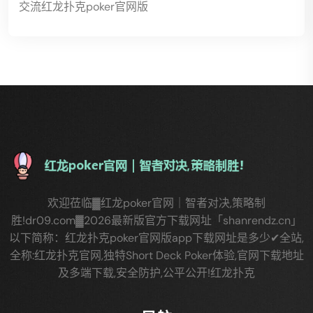
交流红龙扑克poker官网版
欢迎莅临▓红龙poker官网｜智者对决,策略制
胜!dr09.com▓2026最新版官方下载网址「shanrendz.cn」
以下简称：红龙扑克poker官网版app下载网址是多少✔全站,
全称:红龙扑克官网,独特Short Deck Poker体验,官网下载地址
及多端下载,安全防护,公平公开!红龙扑克