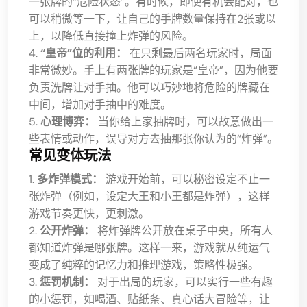
一张牌的“危险状态”。有时候，即使有机会配对，也
可以稍微等一下，让自己的手牌数量保持在2张或以
上，以降低直接撞上炸弹的风险。
4.
“皇帝”位的利用：
在只剩最后两名玩家时，局面
非常微妙。手上有两张牌的玩家是“皇帝”，因为他要
负责洗牌让对手抽。他可以巧妙地将危险的牌藏在
中间，增加对手抽中的难度。
5.
心理博弈：
当你给上家抽牌时，可以故意做出一
些表情或动作，误导对方去抽那张你认为的“炸弹”。
常见变体玩法
1.
多炸弹模式：
游戏开始前，可以秘密设定不止一
张炸弹（例如，设定大王和小王都是炸弹），这样
游戏节奏更快，更刺激。
2.
公开炸弹：
将炸弹牌公开放在桌子中央，所有人
都知道炸弹是哪张牌。这样一来，游戏就从纯运气
变成了纯粹的记忆力和推理游戏，策略性极强。
3.
惩罚机制：
对于出局的玩家，可以实行一些有趣
的小惩罚，如喝酒、贴纸条、真心话大冒险等，让