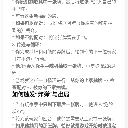
* 你
随机抽取其中一张牌
，然后将这张牌加入自己的
手牌中。
* 查看这张新抽到的牌：
*
如果可以配对：
立即将这对牌（你原有的和新抽
到的）丢弃。
*
如果不能配对：
将这张牌留在手中。
3.
传递与循环：
* 你完成抽牌和可能的弃牌后，轮到你的下一位玩家
（左手边）行动。
* 他/她会从你手中
随机抽取一张牌
，重复步骤2的过
程。
* 游戏就这样一直循环进行：
从你的上家抽牌 -> 检
查配对 -> 被你的下家抽牌
。
如何触发“炸弹”与出局
* 当有玩家
手中只剩下最后一张牌
时，他进入“危险
状态”。
* 轮到该玩家的回合，他仍然需要从上家抽一张牌。
*
如果他抽到的那张牌，恰好就是游戏开始时被设定