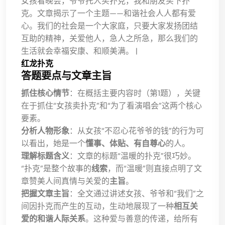
女孩看晚会，爷爷托人买扑克，我和朋友买下扑
克。文章揭示了一个主题——和谐社会人人都有爱
心。我们的社会是一个大家庭，只要大家发扬团结
互助的精神，关爱他人，急人之所急，那么我们的
生活就会幸福安康、和顺美满。 |
红龙扑克
答题要点与文章主旨
抓住核心情节
：在概括主要内容时（第1题），关键
在于抓住“女孩卖扑克”和“为了看演唱会”这两个核心
要素。
分析人物形象
：从女孩“不忍心花爷爷的钱”的行为可
以看出，她是一个
懂事、体贴、有自尊心
的人。
理解标题含义
：文章的标题“温暖的扑克”很巧妙。
“扑克”是整个故事的
线索
，而“温暖”则直接点明了文
章赞美人间真情与关爱的
主旨
。
把握文章主旨
：全文通过讲述女孩、爷爷和“我们”之
间因扑克而产生的互动，生动地展现了一种
相互关
爱的和谐人际关系
。这种爱与善意的传递，给所有