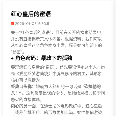
红心皇后的密语
2026-01-03 13:30:11
关于“红心皇后的密语”，目前在公开的搜索结果中，
并没有直接揭示其具体内容。根据资料，我们可以
从红心皇后这个角色本身出发，探寻她可能留下的
“秘密”。
♠️ 角色密码：暴政下的孤独
要理解红心皇后的“密语”，首先要读懂她这个人。她
是《爱丽丝梦游仙境》中脾气暴躁的君主，其形象
核心可以概括为：
经典口头禅
：她最为人熟知的一句话是
“砍掉他的
头！”
。这句反复出现的命令，是她绝对权力和瞬间
怒火的直接体现。
内心的另一面
：在迪士尼的电影改编中，红心皇后
（或称红桃王后）的形象更加丰满。她性格偏激被