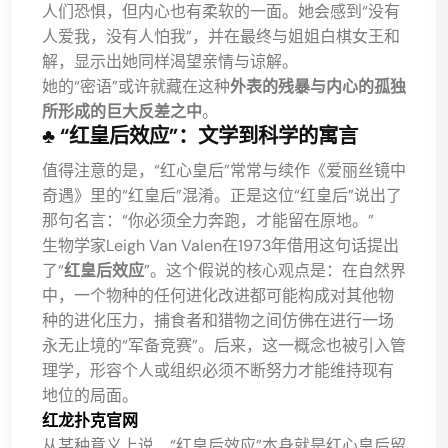
人们恐惧，但内心也有柔软的一面。她会感到“没有
人爱我，没有人怕我”，并在最终与姐姐白棋女王和
解，显示出她同样渴望亲情与谅解。
她的“密语”或许就藏在这种
外表的残暴与内心的孤独
所形成的巨大反差之中
。
♣️ “红皇后效应”：文学到科学的寓言
值得注意的是，“红心皇后”常常与续作《爱丽丝镜中
奇遇》里的“红皇后”混淆。正是这位“红皇后”说出了
那句名言：“你必须全力奔跑，才能留在原地。”
生物学家Leigh Van Valen在1973年借用这句话提出
了“
红皇后效应
”。这个假说的核心观点是：在自然界
中，一个物种的任何进化改进都可能构成对其他物
种的进化压力，捕食者和猎物之间仿佛在进行一场
永无止境的“军备竞赛”。后来，这一概念也被引入管
理学，形容个人或组织必须不断努力才能维持现有
地位的局面。
红龙扑克官网
从某种意义上说，“红皇后效应”本身就是红心皇后留