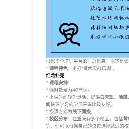
根据多个培训平台的汇总信息，以下是该
*
课程特色
：主打“魔术实战培训”。
红龙扑克
*
课程安排
：
* 课时数量为40节课。
* 上课时间较为灵活，提供
白天班、晚班
间快速学习的学员来说比较友好。
* 授课方式为
线下面授
。
*
校区分布
：在重庆有多个校区，包括
鸳
等，你可以根据自己的位置选择就近的校